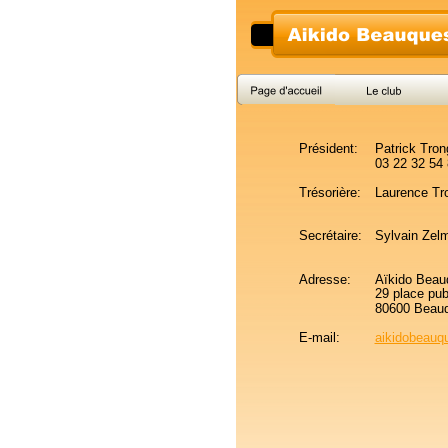
Président: 
Patrick Tro
03 22 32 54
Trésorière: 
Laurence Tr
Secrétaire: 
Sylvain Zel
Adresse:
Aïkido Beau
29 place pub
80600 Beau
E-mail: 
aikidobeauq