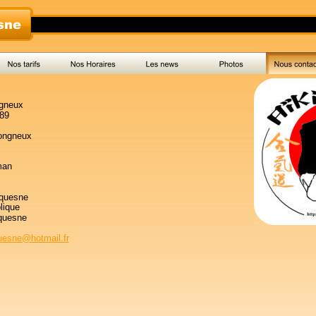
ngneux
 89
ongneux
man
quesne
lique 
quesne
uesne@hotmail.fr